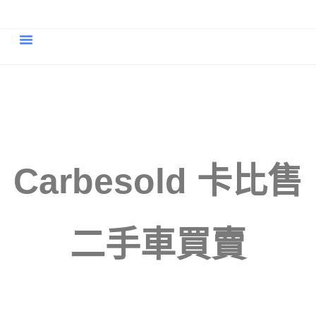
買好車
賣車與估價
價格與行情
服務與車貸
二手車知識庫
二手車行推薦 ｜中古車行推薦
Carbesold 卡比售
二手車買賣