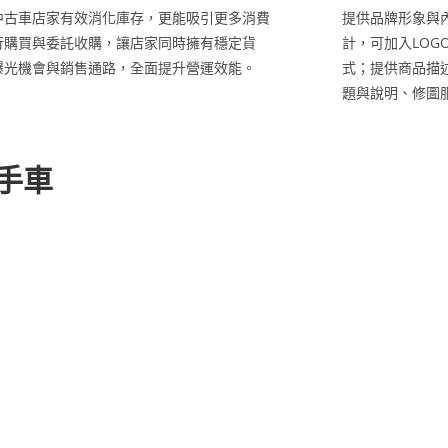
中古車店家有效消化庫存，更能吸引更多消費
提供品牌形象與
行購買與委託收購，讓店家同時擁有穩定貨
計，可加入LO
曝光機會與銷售通路，全面提升營運效能。
式；提供商品描
題與說明、修圖
二手車