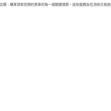
從賣車估價、購車貸款到預約賞車的每一個關鍵環節。這些服務旨在消除交