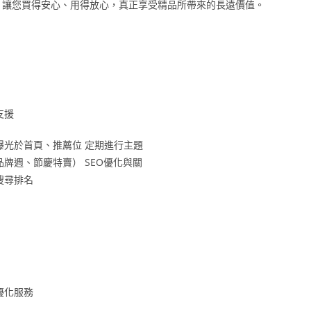
心。讓您買得安心、用得放心，真正享受精品所帶來的長遠價值。
支援
曝光於首頁、推薦位 定期進行主題
牌週、節慶特賣） SEO優化與關
搜尋排名
優化服務