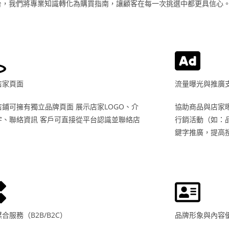
售的平台，我們將專業知識轉化為購買指南，讓顧客在每一次挑選中都更具信
店家頁面
流量曝光與推廣
店鋪可擁有獨立品牌頁面 展示店家LOGO、介
協助商品與店家
字、聯絡資訊 客戶可直接從平台認識並聯絡店
行銷活動（如：品
鍵字推廣，提高
合服務（B2B/B2C）
品牌形象與內容