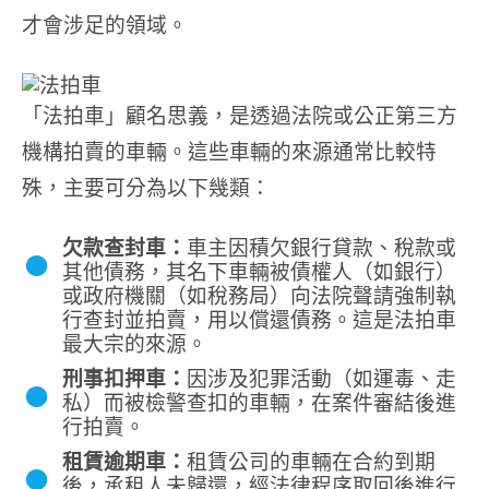
才會涉足的領域。
「法拍車」顧名思義，是透過法院或公正第三方
機構拍賣的車輛。這些車輛的來源通常比較特
殊，主要可分為以下幾類：
●
欠款查封車：
車主因積欠銀行貸款、稅款或
其他債務，其名下車輛被債權人（如銀行）
或政府機關（如稅務局）向法院聲請強制執
行查封並拍賣，用以償還債務。這是法拍車
最大宗的來源。
●
刑事扣押車：
因涉及犯罪活動（如運毒、走
私）而被檢警查扣的車輛，在案件審結後進
行拍賣。
●
租賃逾期車：
租賃公司的車輛在合約到期
後，承租人未歸還，經法律程序取回後進行