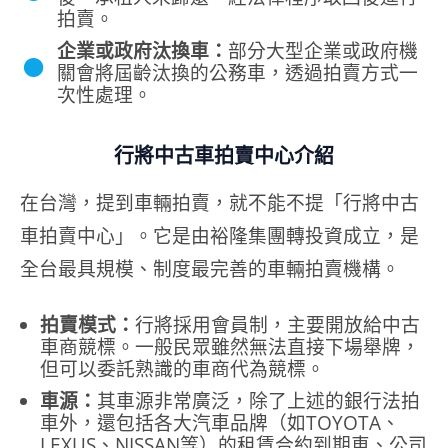
拍賣。
●
企業或政府汰換車：
部分大型企業或政府機
關會將屆齡汰換的公務車，透過拍賣方式一
次性處理。
行將中古車拍賣中心介紹
在台灣，提到車輛拍賣，就不能不提「行將中古
車拍賣中心」。它是由裕隆集團轉投資成立，是
全台最具規模、制度最完善的車輛拍賣機構。
拍賣模式：
行將採用會員制，主要開放給中古
車商競標。一般民眾雖然無法直接下場舉牌，
但可以委託熟識的車商代為競標。
車源：
其車源非常廣泛，除了上述的銀行法拍
車外，還包括各大汽車品牌（如TOYOTA、
LEXUS、NISSAN等）的租賃合約到期車、公司