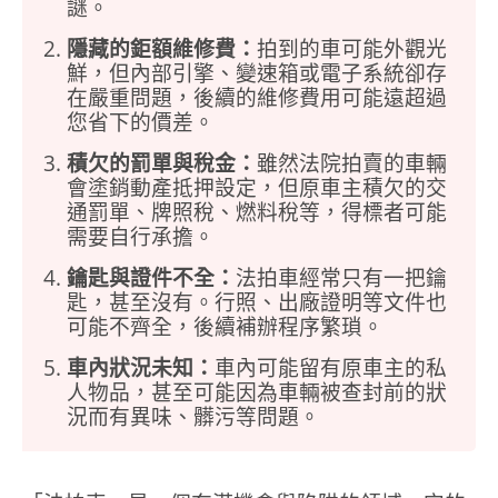
謎。
隱藏的鉅額維修費：
拍到的車可能外觀光
鮮，但內部引擎、變速箱或電子系統卻存
在嚴重問題，後續的維修費用可能遠超過
您省下的價差。
積欠的罰單與稅金：
雖然法院拍賣的車輛
會塗銷動產抵押設定，但原車主積欠的交
通罰單、牌照稅、燃料稅等，得標者可能
需要自行承擔。
鑰匙與證件不全：
法拍車經常只有一把鑰
匙，甚至沒有。行照、出廠證明等文件也
可能不齊全，後續補辦程序繁瑣。
車內狀況未知：
車內可能留有原車主的私
人物品，甚至可能因為車輛被查封前的狀
況而有異味、髒污等問題。