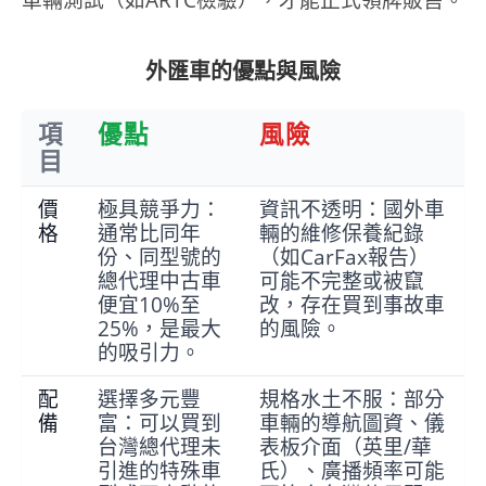
外匯車的優點與風險
項
優點
風險
目
價
極具競爭力：
資訊不透明：國外車
格
通常比同年
輛的維修保養紀錄
份、同型號的
（如CarFax報告）
總代理中古車
可能不完整或被竄
便宜10%至
改，存在買到事故車
25%，是最大
的風險。
的吸引力。
配
選擇多元豐
規格水土不服：部分
備
富：可以買到
車輛的導航圖資、儀
台灣總代理未
表板介面（英里/華
引進的特殊車
氏）、廣播頻率可能