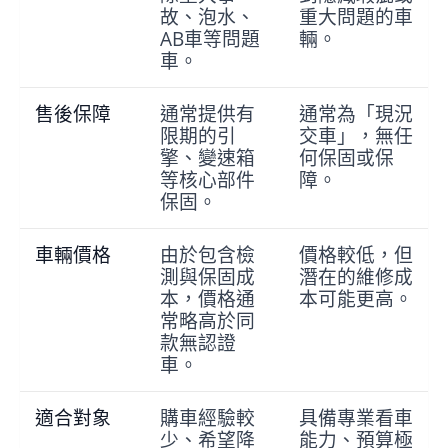
故、泡水、
重大問題的車
AB車等問題
輛。
車。
售後保障
通常提供有
通常為「現況
限期的引
交車」，無任
擎、變速箱
何保固或保
等核心部件
障。
保固。
車輛價格
由於包含檢
價格較低，但
測與保固成
潛在的維修成
本，價格通
本可能更高。
常略高於同
款無認證
車。
適合對象
購車經驗較
具備專業看車
少、希望降
能力、預算極