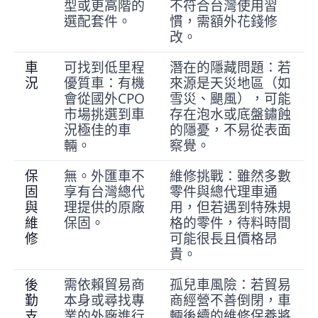
型或更高階的
不符合台灣使用習
選配套件。
慣，需額外花錢修
改。
車
可找到低里程
潛在的隱藏問題：若
況
優質車：有機
來源是天災地區（如
會從國外CPO
雪災、颶風），可能
市場挑選到車
存在泡水或底盤鏽蝕
況極佳的車
的隱憂，不易從表面
輛。
察覺。
保
無。外匯車不
維修挑戰：雖然多數
固
享有台灣總代
零件與總代理車通
與
理提供的原廠
用，但若遇到特殊規
維
保固。
格的零件，待料時間
修
可能很長且價格昂
貴。
後
需依賴貿易商
孤兒車風險：若貿易
勤
本身或尋找專
商經營不善倒閉，車
支
業的外廠進行
輛後續的維修保養將