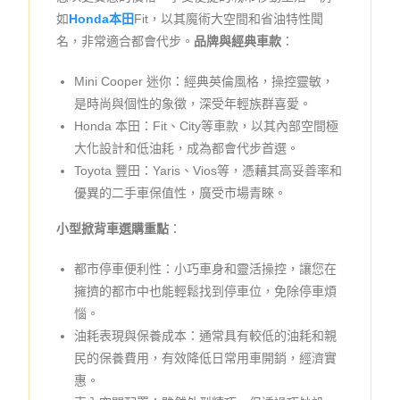
如
Honda本田
Fit，以其魔術大空間和省油特性聞
名，非常適合都會代步。
品牌與經典車款
：
Mini Cooper 迷你：經典英倫風格，操控靈敏，
是時尚與個性的象徵，深受年輕族群喜愛。
Honda 本田：Fit、City等車款，以其內部空間極
大化設計和低油耗，成為都會代步首選。
Toyota 豐田：Yaris、Vios等，憑藉其高妥善率和
優異的二手車保值性，廣受市場青睞。
小型掀背車選購重點
：
都市停車便利性：小巧車身和靈活操控，讓您在
擁擠的都市中也能輕鬆找到停車位，免除停車煩
惱。
油耗表現與保養成本：通常具有較低的油耗和親
民的保養費用，有效降低日常用車開銷，經濟實
惠。