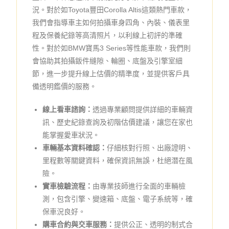
況。對於如Toyota豐田Corolla Altis這類熱門車款，
我們會指導車主如何拍攝車身四角、內裝、儀表里
程及保養紀錄等高清照片，以利線上初評的準確
性。對於如BMW寶馬3 Series等性能車款，我們則
會協助其拍攝鈑件縫隙、輪圈、底盤及引擎室細
節，進一步提升線上估價的精準度，並提供客戶具
備透明鑑價的服務。
線上看車諮詢：
透過專業顧問提供詳細的車輛資
訊、歷史紀錄查詢及初階估價建議，讓您在家也
能掌握愛車狀況。
車輛基本資料確認：
仔細核對行照、出廠證明、
里程數等關鍵資料，確保資訊無誤，杜絕潛在風
險。
實車檢驗流程：
由專業技師進行全面的車輛檢
測，包含引擎、變速箱、底盤、電子系統等，確
保車況良好。
購車合約與交車服務：
提供公正、透明的制式合