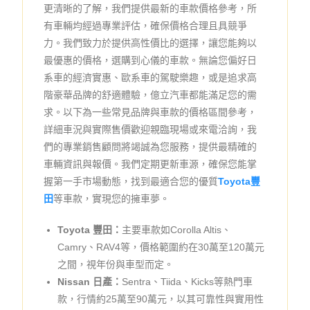
更清晰的了解，我們提供最新的車款價格參考，所
有車輛均經過專業評估，確保價格合理且具競爭
力。我們致力於提供高性價比的選擇，讓您能夠以
最優惠的價格，選購到心儀的車款。無論您偏好日
系車的經濟實惠、歐系車的駕駛樂趣，或是追求高
階豪華品牌的舒適體驗，億立汽車都能滿足您的需
求。以下為一些常見品牌與車款的價格區間參考，
詳細車況與實際售價歡迎親臨現場或來電洽詢，我
們的專業銷售顧問將竭誠為您服務，提供最精確的
車輛資訊與報價。我們定期更新車源，確保您能掌
握第一手市場動態，找到最適合您的優質
Toyota豐
田
等車款，實現您的擁車夢。
Toyota 豐田：
主要車款如Corolla Altis、
Camry、RAV4等，價格範圍約在30萬至120萬元
之間，視年份與車型而定。
Nissan 日產：
Sentra、Tiida、Kicks等熱門車
款，行情約25萬至90萬元，以其可靠性與實用性