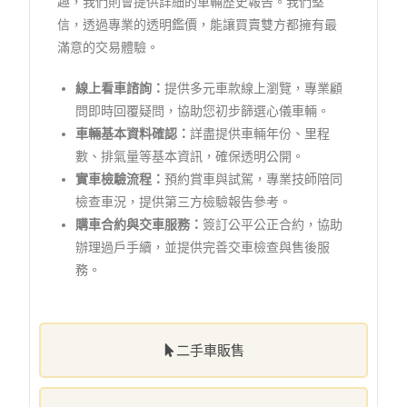
趣，我們則會提供詳細的車輛歷史報告。我們堅
信，透過專業的透明鑑價，能讓買賣雙方都擁有最
滿意的交易體驗。
線上看車諮詢：
提供多元車款線上瀏覽，專業顧
問即時回覆疑問，協助您初步篩選心儀車輛。
車輛基本資料確認：
詳盡提供車輛年份、里程
數、排氣量等基本資訊，確保透明公開。
實車檢驗流程：
預約賞車與試駕，專業技師陪同
檢查車況，提供第三方檢驗報告參考。
購車合約與交車服務：
簽訂公平公正合約，協助
辦理過戶手續，並提供完善交車檢查與售後服
務。
二手車販售