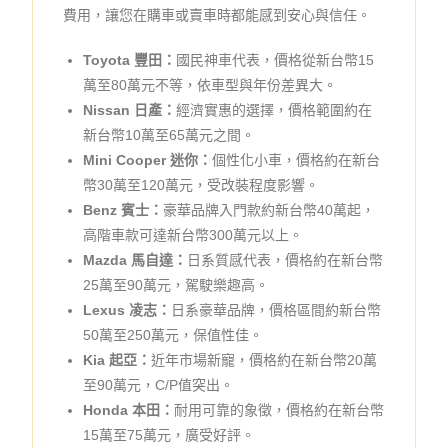
費用，讓您在購車或賣車時都能感到安心與信任。
Toyota 豐田：
國民神車代表，價格從新台幣15
萬至80萬元不等，依車型與年份差異大。
Nissan 日產：
經濟實惠的選擇，價格範圍約在
新台幣10萬至65萬元之間。
Mini Cooper 迷你：
個性化小車，價格約在新台
幣30萬至120萬元，受改裝程度影響。
Benz 賓士：
豪華品牌入門款約新台幣40萬起，
高階車款可達新台幣300萬元以上。
Mazda 馬自達：
日系質感代表，價格約在新台幣
25萬至90萬元，駕駛樂趣高。
Lexus 凌志：
日系豪華品牌，價格區間約新台幣
50萬至250萬元，保值性佳。
Kia 起亞：
近年市場新寵，價格約在新台幣20萬
至90萬元，C/P值突出。
Honda 本田：
耐用可靠的象徵，價格約在新台幣
15萬至75萬元，廣受好評。