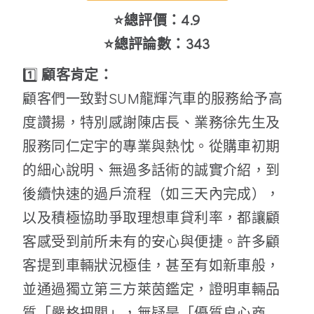
⭐總評價：4.9
⭐總評論數：343
1️⃣
顧客肯定：
顧客們一致對SUM龍輝汽車的服務給予高
度讚揚，特別感謝陳店長、業務徐先生及
服務同仁定宇的專業與熱忱。從購車初期
的細心說明、無過多話術的誠實介紹，到
後續快速的過戶流程（如三天內完成），
以及積極協助爭取理想車貸利率，都讓顧
客感受到前所未有的安心與便捷。許多顧
客提到車輛狀況極佳，甚至有如新車般，
並通過獨立第三方萊茵鑑定，證明車輛品
質「嚴格把關」，無疑是「優質良心商