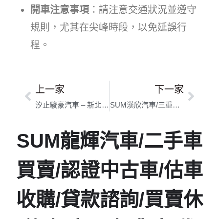
開車注意事項
：請注意交通狀況並遵守
規則，尤其在尖峰時段，以免延誤行
程。
上一家
下一家
汐止駿豪汽車 – 新北 汐止二手車 汐止中古車買賣 汐止進口車貿易 高價收購 優質車行 車商推薦 GOO鑑定 好評車商 認證車｜新北市汽車寄賣｜原廠鑑定，優質車輛安心選購
SUM漢欣汽車/三重蘆洲優質車商/高價估車/認證車輛｜新北市中古車行｜專業嚴選值得信賴
SUM龍輝汽車/二手車
買賣/認證中古車/估車
收購/貸款諮詢/買賣休