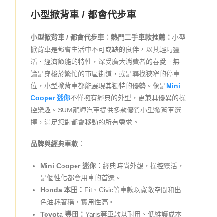
小型掀背車 / 都會代步車
小型掀背車 / 都會代步車：熱門二手車款推薦：
小型
掀背車是都會生活中不可或缺的良伴，以其輕巧靈
活、經濟節能的特性，深受廣大消費者的喜愛。無
論是穿梭於繁忙的市區街道，或是尋找狹窄的停車
位，小型掀背車都能展現其獨特的優勢。像是
Mini
Cooper 迷你
不僅擁有經典的外型，更兼具優異的操
控樂趣。SUM龍輝汽車提供多款優質小型掀背車選
擇，滿足您對都會移動的所有需求。
品牌與經典車款
：
Mini Cooper 迷你：
經典時尚外觀，操控靈活，
是個性化都會用車的首選。
Honda 本田：
Fit、Civic等車款以寬敞空間和出
色油耗著稱，實用性高。
Toyota 豐田：
Yaris等車款以耐用、低維護成本