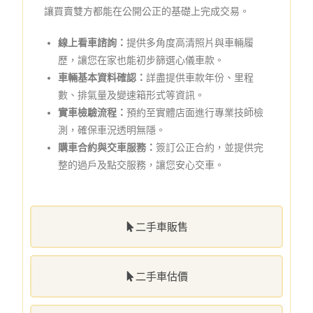
讓買賣雙方都能在公開公正的基礎上完成交易。
線上看車諮詢：
提供多角度高清照片與車輛履
歷，讓您在家也能初步篩選心儀車款。
車輛基本資料確認：
詳盡提供車款年份、里程
數、排氣量及變速箱形式等資訊。
實車檢驗流程：
預約至實體店面進行專業技師檢
測，確保車況透明無隱。
購車合約與交車服務：
簽訂公正合約，並提供完
整的過戶及點交服務，讓您安心交車。
二手車販售
二手車估價