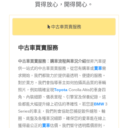
買得放心，開得開心。
中古車買賣服務
中古車買賣服務
中古車買賣服務：購車流程與車況介紹
傑昇汽車提
供一站式的中古車買賣服務，從您有購車或
賣車
需
求開始，我們都致力於提供最透明、便捷的服務。
對於賣方，我們會指導車主如何拍攝高品質的車輛
照片，例如精確呈現
Toyota
Corolla Altis的車身四
角、內裝細節、儀表里程、引擎室及保養紀錄，這
些都能大幅提升線上初估的準確性。若您是
BMW
3
Series的車主，我們則會協助您捕捉鈑件縫隙、輪
圈、底盤及各種車況細節，確保您的愛車能在線上
獲得最公正的
賣車
估價。我們堅守透明鑑價原則，