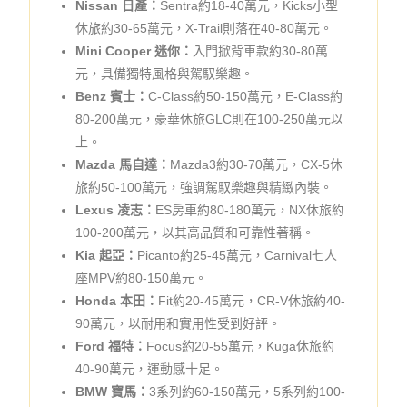
Nissan 日產：
Sentra約18-40萬元，Kicks小型
休旅約30-65萬元，X-Trail則落在40-80萬元。
Mini Cooper 迷你：
入門掀背車款約30-80萬
元，具備獨特風格與駕馭樂趣。
Benz 賓士：
C-Class約50-150萬元，E-Class約
80-200萬元，豪華休旅GLC則在100-250萬元以
上。
Mazda 馬自達：
Mazda3約30-70萬元，CX-5休
旅約50-100萬元，強調駕馭樂趣與精緻內裝。
Lexus 凌志：
ES房車約80-180萬元，NX休旅約
100-200萬元，以其高品質和可靠性著稱。
Kia 起亞：
Picanto約25-45萬元，Carnival七人
座MPV約80-150萬元。
Honda 本田：
Fit約20-45萬元，CR-V休旅約40-
90萬元，以耐用和實用性受到好評。
Ford 福特：
Focus約20-55萬元，Kuga休旅約
40-90萬元，運動感十足。
BMW 寶馬：
3系列約60-150萬元，5系列約100-