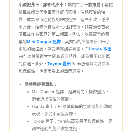
小型掀背車 / 都會代步車：熱門二手車款推薦
小型掀
背車或都會代步車因其輕巧靈活、油耗經濟的特
性，成為都市通勤族的理想選擇。這些車款不僅停
車方便，維修保養成本也相對較低，非常適合首次
購車或作為家庭的第二輛車。例如，以駕馭樂趣著
稱的
Mini Cooper 迷你
，其獨特的英倫風格和卡丁
車般的操控感，深受年輕族群喜愛。而
Honda 本田
Fit則以其魔術大空間和省油特性，成為實用代步車
的首選。此外，
Toyota 豐田
Yaris憑藉其高妥善率
和保值性，也是市場上的熱門選項。
品牌與經典車款：
Mini Cooper 迷你：經典時尚，操控靈活，
適合追求個性的駕駛。
Honda 本田：Fit以其優異的空間機能和油耗
表現，深受小家庭青睞。
Toyota 豐田：Yaris以高妥善率和保值性，是
都會通勤的經濟實惠之選。