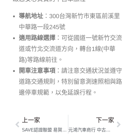
導航地址
：300台灣新竹市東區前溪里
中華路一段245號
適用路線選擇
：可從國道一號新竹交流
道或竹北交流道方向，轉台1線(中華
路)等路線前往。
開車注意事項
：請注意交通狀況並遵守
道路交通規則，特別留意測速照相與路
邊停車規範，以免延誤行程。
上一家
下一家
SAVE認證聯盟 易賀汽車 新竹 竹北 東區二手車 中古車 外匯車 CAR｜新竹市原廠認證車款｜誠信經營，車況透明
元鴻汽車商行 中古車認證 新竹中古車/高價收購/賣車/買車｜新竹縣竹北市專業估價｜口碑優良信賴