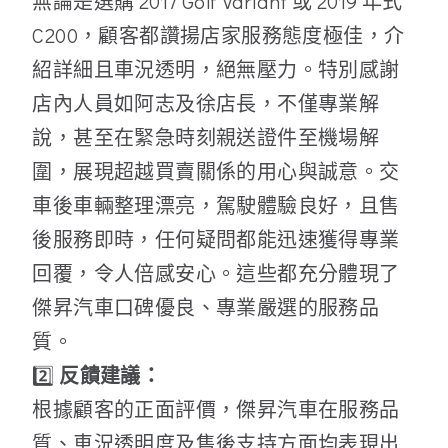
無論是選購 2017 Golf Variant 或 2019 年式
C200，顧客都讚揚店家服務態度極佳，介
紹詳細且車況透明，絕無壓力。特別感謝
店內人員如阿志及徐店長，不僅專業解
說，甚至在緊急時刻親送證件至機場解
圍，展現超越買賣關係的用心與誠意。交
車後車輛整理漂亮，駕駛體驗良好，且售
後服務即時，任何疑問都能迅速獲得專業
回覆，令人倍感安心。這些都充分體現了
傑昇汽車口碑優良、專業嚴選的服務品
質。
2️⃣
反饋建議：
根據顧客的正面評價，傑昇汽車在服務品
質、車況透明度及售後支持方面均表現出