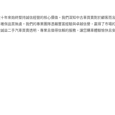
數十年來始終堅持誠信經營的核心價值。我們深知中古車買賣對於顧客而
，確保品質無虞。我們的專業團隊憑藉豐富經驗與卓越信譽，贏得了市場
受誠益二手汽車買賣透明、專業且值得信賴的服務，讓您購車體驗愉快且