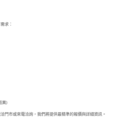
算需求：
而異)
親洽門市或來電洽詢，我們將提供最精準的報價與詳細資訊。